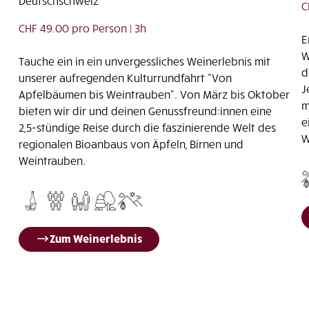
Deutschschweiz
C
CHF 49.00 pro Person | 3h
E
W
Tauche ein in ein unvergessliches Weinerlebnis mit
d
unserer aufregenden Kulturrundfahrt "Von
J
Apfelbäumen bis Weintrauben". Von März bis Oktober
m
bieten wir dir und deinen Genussfreund:innen eine
e
2,5-stündige Reise durch die faszinierende Welt des
W
regionalen Bioanbaus von Äpfeln, Birnen und
Weintrauben.
Zum Weinerlebnis