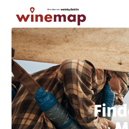
Find
M