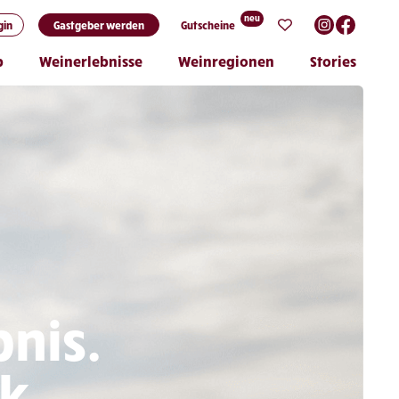
neu
gin
Gastgeber werden
Gutscheine
p
Weinerlebnisse
Weinregionen
Stories
nis.
k.