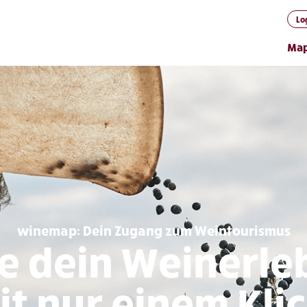
Lo
Ma
winemap: Dein Zugang zum Weintourismus
e dein Weinerleb
it nur einem Klic