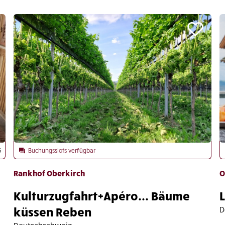
5
Buchungsslots verfügbar
Rankhof Oberkirch
O
Kulturzugfahrt+Apéro... Bäume
küssen Reben
D